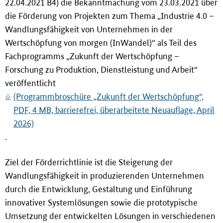
22.04.2021 B4) die Bekanntmachung vom 23.03.2021 über
i
die Förderung von Projekten zum Thema „Industrie 4.0 –
n
g
Wandlungsfähigkeit von Unternehmen in der
e
Wertschöpfung von morgen (InWandel)“ als Teil des
n
Fachprogramms „Zukunft der Wertschöpfung –
Forschung zu Produktion, Dienstleistung und Arbeit“
veröffentlicht
(Programmbroschüre „Zukunft der Wertschöpfung“,
PDF, 4 MB, barrierefrei, überarbeitete Neuauflage, April
2026)
.
Ziel der Förderrichtlinie ist die Steigerung der
Wandlungsfähigkeit in produzierenden Unternehmen
durch die Entwicklung, Gestaltung und Einführung
innovativer Systemlösungen sowie die prototypische
Umsetzung der entwickelten Lösungen in verschiedenen