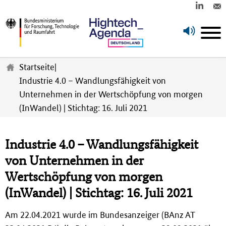
Z
u
Startseite
|
m
Industrie 4.0 – Wandlungsfähigkeit von
H
Unternehmen in der Wertschöpfung von morgen
a
u
(InWandel) | Stichtag: 16. Juli 2021
p
t
i
Industrie 4.0 – Wandlungsfähigkeit
n
von Unternehmen in der
h
a
Wertschöpfung von morgen
l
(InWandel) | Stichtag: 16. Juli 2021
t
s
p
Am 22.04.2021 wurde im Bundesanzeiger (BAnz AT
r