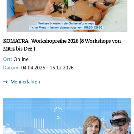
i
n
g
e
n
KOMATRA -Workshopreihe 2026 (8 Workshops von
März bis Dez.)
Ort:
Online
Datum:
04.04.2026 - 16.12.2026
Mehr erfahren