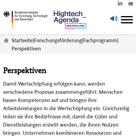
Z
u
Startseite
|
Forschungsförderung
|
Fachprogramm
|
m
Perspektiven
H
a
u
Perspektiven
p
t
i
Damit Wertschöpfung erfolgen kann, werden
n
verschiedene Prozesse zusammengeführt: Menschen
h
bauen Kompetenzen auf und bringen ihre
a
Arbeitsleistungen in die Wertschöpfung ein. Gleichzeitig
l
t
teilen sie ihre Bedürfnisse mit, damit die Güter und
s
Dienstleistungen erstellt werden, die ihnen Nutzen
p
bringen. Unternehmen kombinieren Ressourcen und
r