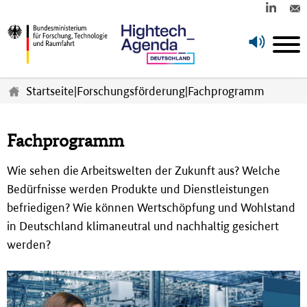
Z
u
Startseite
|
Forschungsförderung
|
Fachprogramm
m
H
a
Fachprogramm
u
p
Wie sehen die Arbeitswelten der Zukunft aus? Welche
t
i
Bedürfnisse werden Produkte und Dienstleistungen
n
befriedigen? Wie können Wertschöpfung und Wohlstand
h
in Deutschland klimaneutral und nachhaltig gesi­chert
a
werden?
l
t
s
p
r