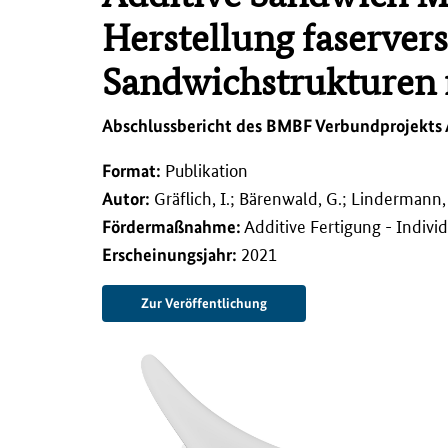
l
t
Herstellung faservers
s
p
Sandwichstrukturen m
r
i
Abschlussbericht des BMBF Verbundprojekts
n
g
Format:
Publikation
e
n
Autor:
Gräflich, I.; Bärenwald, G.; Lindermann,
Förderma
ß
nahme:
Additive Fertigung - Indivi
Erscheinungsjahr:
2021
Zur Veröffentlichung