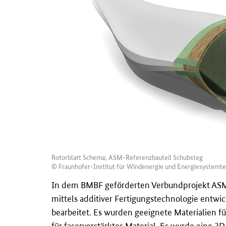
Rotorblatt Schema; ASM-Referenzbauteil Schubsteg
© Fraunhofer-Institut für Windenergie und Energiesystemt
In dem BMBF geförderten Verbundprojekt ASM 
mittels additiver Fertigungstechnologie entwi
bearbeitet. Es wurden geeignete Materialien fü
für faserverstärktes Material. Es wurde eine 3