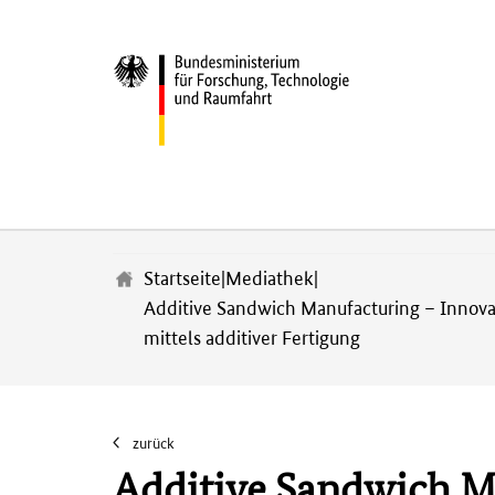
Z
u
m
Startseite
|
Mediathek
|
H
Additive Sandwich Manufacturing – Innovat
a
u
mittels additiver Fertigung
p
t
i
n
zurück
h
Additive Sandwich Ma
a