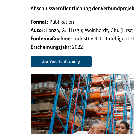
l
t
Abschlussveröffentlichung der Verbundproj
s
p
Format:
Publikation
r
Autor:
Lanza, G. (Hrsg.); Weinhardt, Chr. (Hrsg.)
i
Förderma
ß
nahme:
Industrie 4.0 - Intelligen
n
g
Erscheinungsjahr:
2022
e
n
Zur Veröffentlichung