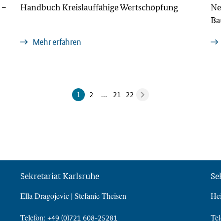
 –
Handbuch Kreislauffähige Wertschöpfung
Ne
Ba
Mehr erfahren
1
2
…
21
22
Sekretariat Karlsruhe
Se
Ella Dragojevic | Stefanie Theisen
Hei
Telefon:
Tel
+49 (0)721 608-25281