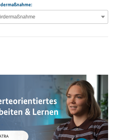
rderma
ß
nahme: