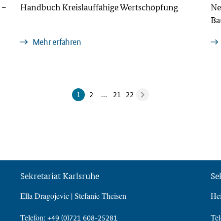
 –
Handbuch Kreislauffähige Wertschöpfung
Ne
Ba
Mehr erfahren
1
2
…
21
22
Sekretariat Karlsruhe
Se
Ella Dragojevic | Stefanie Theisen
Hei
Telefon:
Tel
+49 (0)721 608-25281