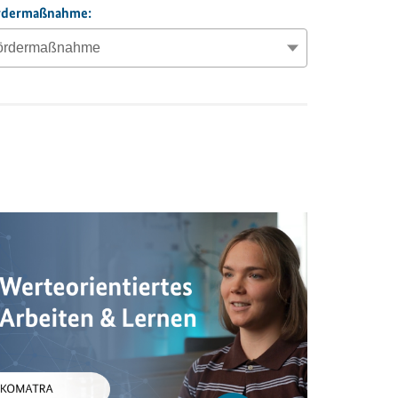
rderma
ß
nahme: