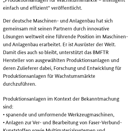
„Produktionsanlagen für Wachstumsmärkte – intelligent
i
einfach und effizient“ veröffentlicht.
n
g
Der deutsche Maschinen- und Anlagenbau hat sich
e
gemeinsam mit seinen Partnern durch innovative
n
Lösungen weltweit eine führende Position im Maschinen-
und Anlagenbau erarbeitet. Er ist Ausrüster der Welt.
Damit dies auch so bleibt, unterstützt das BMFTR
Hersteller von ausgewählten Produktionsanlagen und
deren Zulieferer dabei, Forschung und Entwicklung für
Produktionsanlagen für Wachstumsmärkte
durchzuführen.
Produktionsanlagen im Kontext der Bekanntmachung
sind:
• spanende und umformende Werkzeugmaschinen,
• Anlagen zur Ver- und Bearbeitung von Faser-Verbund-
Kunststoffen sowie Multimaterialsystemen und