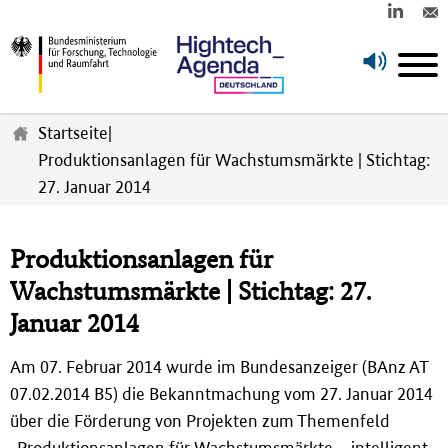
Z
u
Startseite
|
m
Produktionsanlagen für Wachstumsmärkte | Stichtag:
H
27. Januar 2014
a
u
p
t
Produktionsanlagen für
i
Wachstumsmärkte | Stichtag: 27.
n
h
Januar 2014
a
l
Am 07. Februar 2014 wurde im Bundesanzeiger (BAnz AT
t
07.02.2014 B5) die Bekanntmachung vom 27. Januar 2014
s
p
über die Förderung von Projekten zum Themenfeld
r