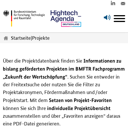
Z
u
Startseite
|
Projekte
m
H
a
u
Informationen zu
Über die Projektdatenbank finden Sie
p
bislang geförderten Projekten im BMFTR Fachprogramm
t
„Zukunft der Wertschöpfung“
. Suchen Sie entweder in
i
n
der Freitextsuche oder nutzen Sie die Filter zu
h
Projektakronymen, Fördermaßnahmen und/oder
a
Setzen von Projekt-Favoriten
Projektstart. Mit dem
l
individuelle Projektübersicht
t
können Sie sich Ihre
s
zusammenstellen und über „Favoriten anzeigen“ daraus
p
eine PDF-Datei generieren.
r