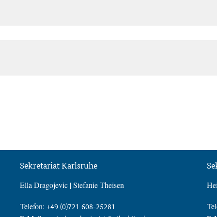
Sekretariat Karlsruhe
Se
Ella Dragojevic | Stefanie Theisen
Hei
Telefon:
Tel
+49 (0)721 608-25281