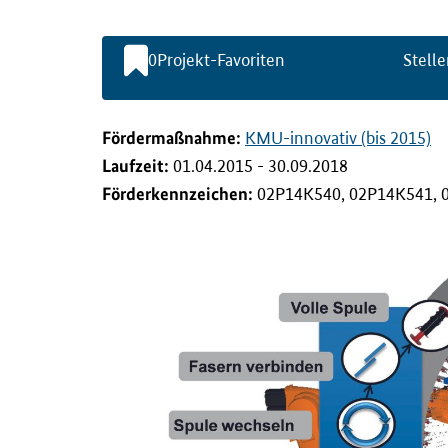
l
t
s
0
Projekt-Favoriten
Stelle
p
r
i
n
Förderma
ß
nahme:
KMU-innovativ (bis 2015)
g
Laufzeit:
01.04.2015 - 30.09.2018
e
n
Förderkennzeichen:
02P14K540, 02P14K541, 