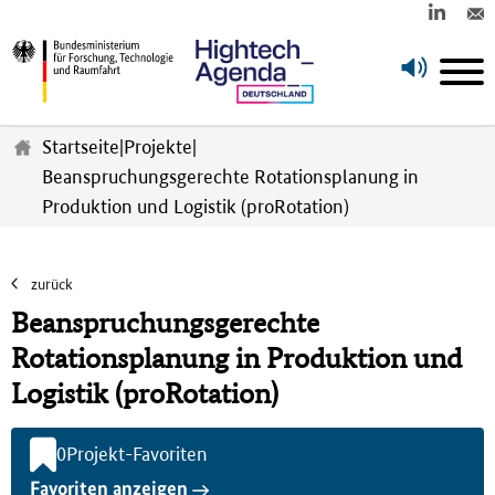
Z
u
Startseite
|
Projekte
|
m
Beanspruchungsgerechte Rotationsplanung in
H
Produktion und Logistik (proRotation)
a
u
p
t
zurück
i
Beanspruchungsgerechte
n
h
Rotationsplanung in Produktion und
a
Logistik (proRotation)
l
t
s
0
Projekt-Favoriten
p
Favoriten anzeigen
r