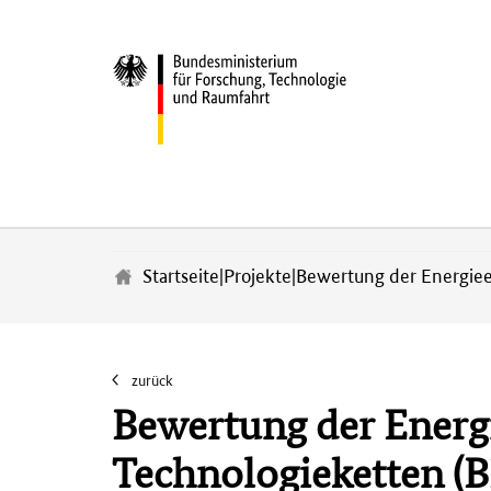
Z
u
m
Startseite
|
Projekte
|
Bewertung der Energieef
H
a
u
p
t
zurück
i
Bewertung der Energi
n
h
Technologieketten (
a