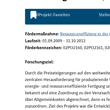
l
t
s
0
Projekt-Favoriten
Stelle
p
r
i
n
Förderma
ß
nahme:
Ressourceneffizienz in der 
g
Laufzeit:
01.09.2009 - 31.10.2012
e
n
Förderkennzeichen:
02PO2160, 02PO2161, 02
Forschungsziel:
Durch die Preissteigerungen auf den weltweit
zentralen Herausforderung für produzierende U
energie- und ressourceneffiziente Fertigung 
bekannt und eine Zuordnung zu den Verursacher
über Allgemeinkosten abgerechnet, denn es fe
zuzuordnen. Ziel des Projekts war die Entwick