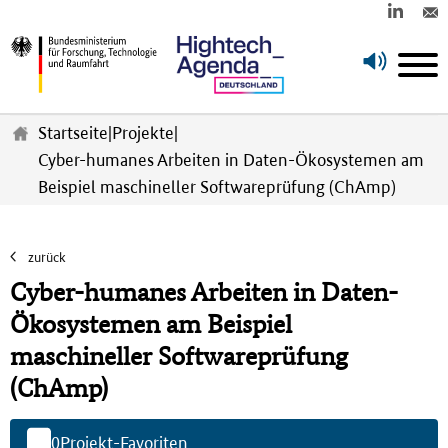
Z
u
Startseite
|
Projekte
|
m
Cyber-humanes Arbeiten in Daten-Ökosystemen am
H
Beispiel maschineller Softwareprüfung (ChAmp)
a
u
p
t
zurück
i
Cyber-humanes Arbeiten in Daten-
n
h
Ökosystemen am Beispiel
a
maschineller Softwareprüfung
l
t
(ChAmp)
s
p
r
0
Projekt-Favoriten