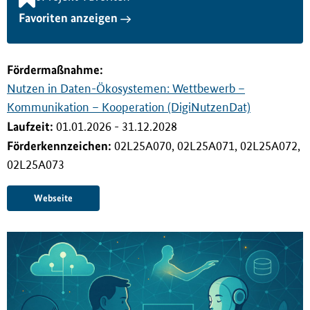
i
Favoriten anzeigen
n
g
e
n
Förderma
ß
nahme:
Nutzen in Daten-Ökosystemen: Wettbewerb –
Kommunikation – Kooperation (DigiNutzenDat)
Laufzeit:
01.01.2026 - 31.12.2028
Förderkennzeichen:
02L25A070, 02L25A071, 02L25A072,
02L25A073
Webseite