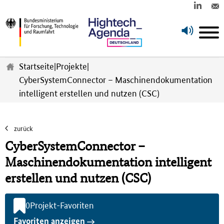
Z
u
Startseite
|
Projekte
|
m
CyberSystemConnector – Maschinendokumentation
H
intelligent erstellen und nutzen (CSC)
a
u
p
t
zurück
i
CyberSystemConnector –
n
h
Maschinendokumentation intelligent
a
erstellen und nutzen (CSC)
l
t
s
0
Projekt-Favoriten
p
Favoriten anzeigen
r