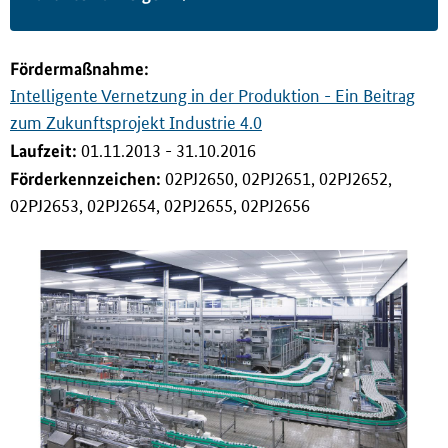
i
n
g
Förderma
ß
nahme:
e
Intelligente Vernetzung in der Produktion - Ein Beitrag
n
zum Zukunftsprojekt Industrie 4.0
Laufzeit:
01.11.2013 - 31.10.2016
Förderkennzeichen:
02PJ2650, 02PJ2651, 02PJ2652,
02PJ2653, 02PJ2654, 02PJ2655, 02PJ2656