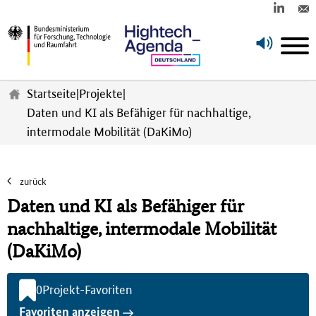
Z
u
Startseite
|
Projekte
|
m
Daten und KI als Befähiger für nachhaltige,
H
intermodale Mobilität (DaKiMo)
a
u
p
t
zurück
i
Daten und KI als Befähiger für
n
h
nachhaltige, intermodale Mobilität
a
(DaKiMo)
l
t
s
0
Projekt-Favoriten
p
Favoriten anzeigen
r