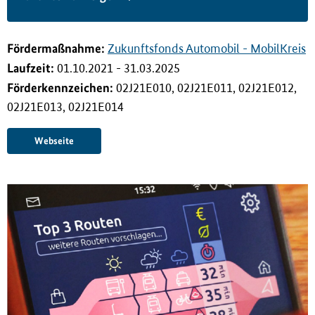
i
n
g
Förderma
ß
nahme:
Zukunftsfonds Automobil - MobilKreis
e
Laufzeit:
01.10.2021 - 31.03.2025
n
Förderkennzeichen:
02J21E010, 02J21E011, 02J21E012,
02J21E013, 02J21E014
Webseite