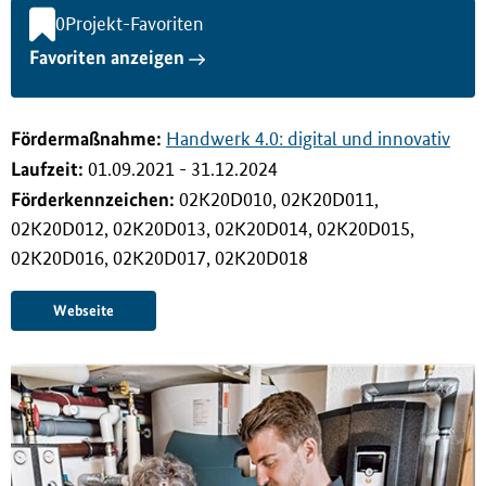
i
0
Projekt-Favoriten
n
Favoriten anzeigen
g
e
n
Förderma
ß
nahme:
Handwerk 4.0: digital und innovativ
Laufzeit:
01.09.2021 - 31.12.2024
Förderkennzeichen:
02K20D010, 02K20D011,
02K20D012, 02K20D013, 02K20D014, 02K20D015,
02K20D016, 02K20D017, 02K20D018
Webseite