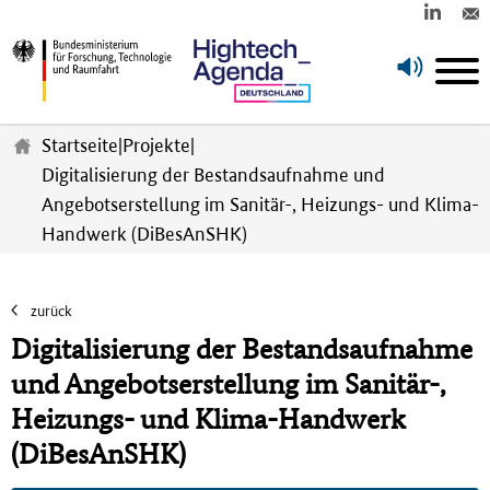
Z
u
Startseite
|
Projekte
|
m
Digitalisierung der Bestandsaufnahme und
H
Angebotserstellung im Sanitär-, Heizungs- und Klima-
a
u
Handwerk (DiBesAnSHK)
p
t
i
zurück
n
Digitalisierung der Bestandsaufnahme
h
a
und Angebotserstellung im Sanitär-,
l
Heizungs- und Klima-Handwerk
t
s
(DiBesAnSHK)
p
r