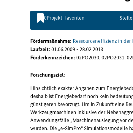
l
t
s
0
Projekt-Favoriten
Stelle
p
r
i
n
Förderma
ß
nahme:
Ressourceneffizienz in der 
g
Laufzeit:
01.06.2009 - 28.02.2013
e
n
Förderkennzeichen:
02PO2030, 02PO2031, 02
Forschungsziel:
Hinsichtlich exakter Angaben zum Energiebe
deshalb ist Energiebedarf noch kein bedeutun
günstigeren bevorzugt. Um in Zukunft eine Beu
Werkzeugmaschinen inklusive der Nebenaggre
Anwendungsfälle „Maschinenauslegung vor der 
wurden. Die „e-SimPro“ Simulationsmodelle h