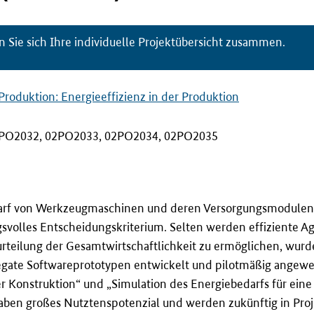
n Sie sich Ihre individuelle Projektübersicht zusammen.
Produktion: Energieeffizienz in der Produktion
PO2032, 02PO2033, 02PO2034, 02PO2035
darf von Werkzeugmaschinen und deren Versorgungsmodulen 
gsvolles Entscheidungskriterium. Selten werden effiziente A
rteilung der Gesamtwirtschaftlichkeit zu ermöglichen, wurd
gate Softwareprototypen entwickelt und pilotmä
ß
ig angewe
Konstruktion“ und „Simulation des Energiebedarfs für eine
aben gro
ß
es Nutztenspotenzial und werden zukünftig in Proj