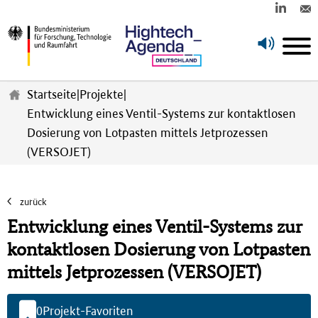
Z
u
Startseite
|
Projekte
|
m
Entwicklung eines Ventil-Systems zur kontaktlosen
H
Dosierung von Lotpasten mittels Jetprozessen
a
u
(VERSOJET)
p
t
i
zurück
n
Entwicklung eines Ventil-Systems zur
h
a
kontaktlosen Dosierung von Lotpasten
l
mittels Jetprozessen (VERSOJET)
t
s
p
0
Projekt-Favoriten
r