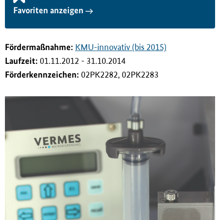
i
Favoriten anzeigen
n
g
e
Förderma
ß
nahme:
KMU-innovativ (bis 2015)
n
Laufzeit:
01.11.2012 - 31.10.2014
Förderkennzeichen:
02PK2282, 02PK2283