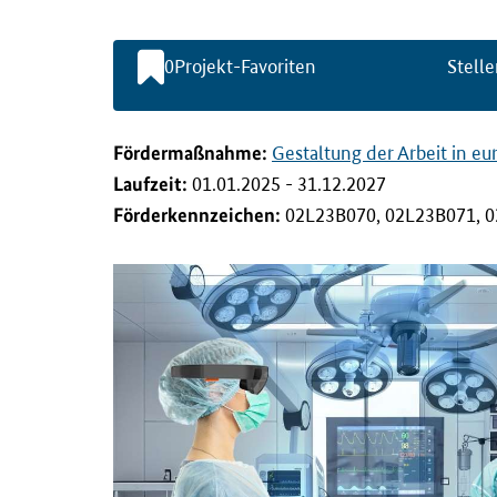
l
t
s
0
Projekt-Favoriten
Stelle
p
r
i
n
Förderma
ß
nahme:
Gestaltung der Arbeit in e
g
Laufzeit:
01.01.2025 - 31.12.2027
e
n
Förderkennzeichen:
02L23B070, 02L23B071, 0