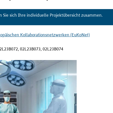
n Sie sich Ihre individuelle Projektübersicht zusammen.
uropäischen Kollaborationsnetzwerken (EuKoNet)
2L23B072, 02L23B073, 02L23B074