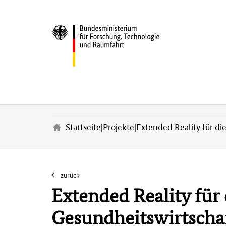
Z
u
m
Startseite
|
Projekte
|
Extended Reality für di
H
a
u
p
t
zurück
i
Extended Reality für 
n
h
Gesundheitswirtscha
a