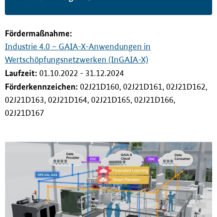
i
n
g
Förderma
ß
nahme:
e
Industrie 4.0 – GAIA-X-Anwendungen in
n
Wertschöpfungsnetzwerken (InGAIA-X)
Laufzeit:
01.10.2022 - 31.12.2024
Förderkennzeichen:
02J21D160, 02J21D161, 02J21D162,
02J21D163, 02J21D164, 02J21D165, 02J21D166,
02J21D167