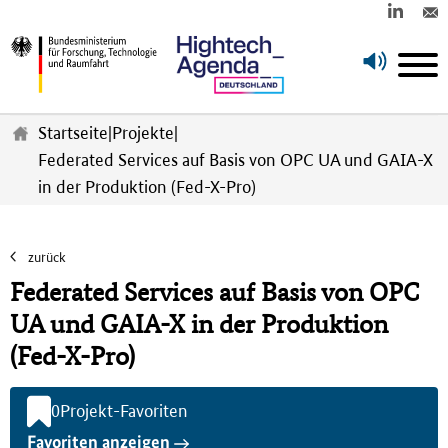
Z
u
Startseite
|
Projekte
|
m
Federated Services auf Basis von OPC UA und GAIA-X
H
in der Produktion (Fed-X-Pro)
a
u
p
t
zurück
i
Federated Services auf Basis von OPC
n
h
UA und GAIA-X in der Produktion
a
(Fed-X-Pro)
l
t
s
0
Projekt-Favoriten
p
Favoriten anzeigen
r