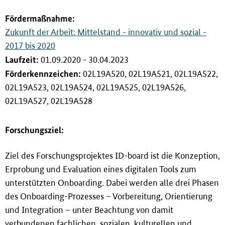
i
n
Förderma
ß
nahme:
g
Zukunft der Arbeit: Mittelstand - innovativ und sozial -
e
2017 bis 2020
n
Laufzeit:
01.09.2020 - 30.04.2023
Förderkennzeichen:
02L19A520, 02L19A521, 02L19A522,
02L19A523, 02L19A524, 02L19A525, 02L19A526,
02L19A527, 02L19A528
Forschungsziel:
Ziel des Forschungsprojektes ID-board ist die Konzeption,
Erprobung und Evaluation eines digitalen Tools zum
unterstützten Onboarding. Dabei werden alle drei Phasen
des Onboarding-Prozesses – Vorbereitung, Orientierung
und Integration – unter Beachtung von damit
verbundenen fachlichen, sozialen, kulturellen und