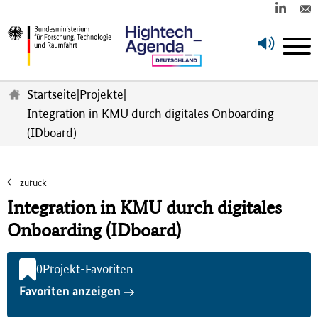
Z
u
Startseite
|
Projekte
|
m
Integration in KMU durch digitales Onboarding
H
(IDboard)
a
u
p
t
zurück
i
Integration in KMU durch digitales
n
h
Onboarding (IDboard)
a
l
t
0
Projekt-Favoriten
s
Favoriten anzeigen
p
r