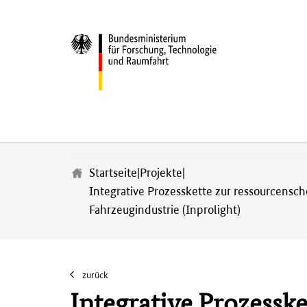
Z
u
m
Startseite
|
Projekte
|
H
Integrative Prozesskette zur ressourcensc
a
u
Fahrzeugindustrie (Inprolight)
p
t
i
n
zurück
h
Integrative Prozessk
a