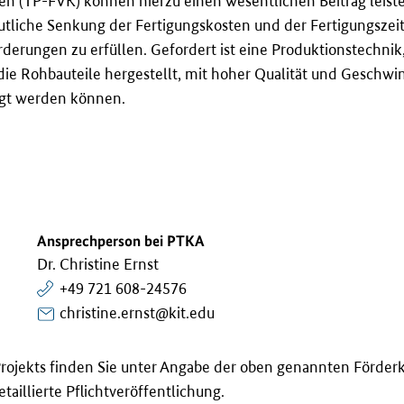
en (TP-FVK) können hierzu einen wesentlichen Beitrag leiste
utliche Senkung der Fertigungskosten und der Fertigungszeit 
rderungen zu erfüllen. Gefordert ist eine Produktionstechni
die Rohbauteile hergestellt, mit hoher Qualität und Geschwi
gt werden können.
Ansprechperson bei PTKA
Dr. Christine Ernst
+49 721 608-24576
christine.ernst@kit.edu
rojekts finden Sie unter Angabe der oben genannten Förder
taillierte Pflichtveröffentlichung.