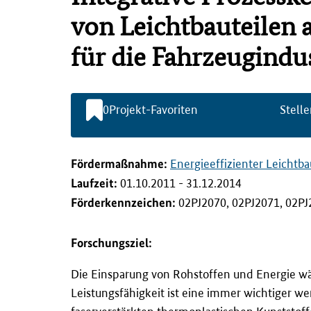
l
t
von Leichtbauteilen 
s
p
für die Fahrzeugindus
r
i
n
g
0
Projekt-Favoriten
Stelle
e
n
Förderma
ß
nahme:
Energieeffizienter Leichtba
Laufzeit:
01.10.2011 - 31.12.2014
Förderkennzeichen:
02PJ2070, 02PJ2071, 02PJ
Forschungsziel:
Die Einsparung von Rohstoffen und Energie wä
Leistungsfähigkeit ist eine immer wichtiger w