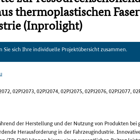
aus thermoplastischen Fase
trie (Inprolight)
n Sie sich Ihre individuelle Projektübersicht zusammen.
u
2072, 02PJ2073, 02PJ2074, 02PJ2075, 02PJ2076, 02PJ2077, 02
hrend der Herstellung und der Nutzung von Produkten bei gl
erdende Herausforderung in der Fahrzeugindustrie. Innovativ