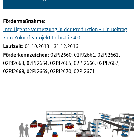
i
n
g
Förderma
ß
nahme:
e
Intelligente Vernetzung in der Produktion - Ein Beitrag
n
zum Zukunftsprojekt Industrie 4.0
Laufzeit:
01.10.2013 - 31.12.2016
Förderkennzeichen:
02PJ2660, 02PJ2661, 02PJ2662,
02PJ2663, 02PJ2664, 02PJ2665, 02PJ2666, 02PJ2667,
02PJ2668, 02PJ2669, 02PJ2670, 02PJ2671