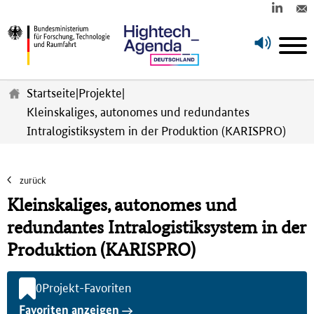
Z
u
Startseite
|
Projekte
|
m
Kleinskaliges, autonomes und redundantes
H
Intralogistiksystem in der Produktion (KARISPRO)
a
u
p
t
zurück
i
Kleinskaliges, autonomes und
n
h
redundantes Intralogistiksystem in der
a
Produktion (KARISPRO)
l
t
s
0
Projekt-Favoriten
p
Favoriten anzeigen
r