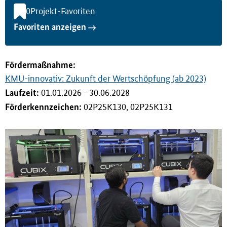
i
0
Projekt-Favoriten
n
Favoriten anzeigen
g
e
n
Förderma
ß
nahme:
KMU-innovativ: Zukunft der Wertschöpfung (ab 2023)
Laufzeit:
01.01.2026 - 30.06.2028
Förderkennzeichen:
02P25K130, 02P25K131