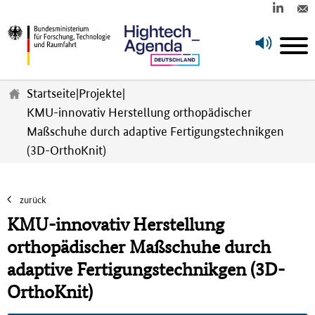
Z
u
Startseite
|
Projekte
|
m
KMU-innovativ Herstellung orthopädischer
H
Maßschuhe durch adaptive Fertigungstechnikgen
a
u
(3D-OrthoKnit)
p
t
i
zurück
n
KMU-innovativ Herstellung
h
a
orthopädischer Ma
ß
schuhe durch
l
adaptive Fertigungstechnikgen (3D-
t
s
OrthoKnit)
p
r