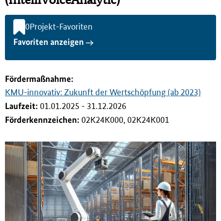
i
n
0
Projekt-Favoriten
g
e
Favoriten anzeigen
n
Förderma
ß
nahme:
KMU-innovativ: Zukunft der Wertschöpfung (ab 2023)
Laufzeit:
01.01.2025 - 31.12.2026
Förderkennzeichen:
02K24K000, 02K24K001