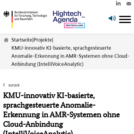
Z
u
Startseite
|
Projekte
|
m
KMU-innovativ KI-basierte, sprachgesteuerte
H
Anomalie-Erkennung in AMR-Systemen ohne Cloud-
a
u
Anbindung (IntelliVoiceAnalytic)
p
t
i
zurück
n
KMU-innovativ KI-basierte,
h
a
sprachgesteuerte Anomalie-
l
Erkennung in AMR-Systemen ohne
t
s
Cloud-Anbindung
p
(IntelliVoiceAnalytic)
r