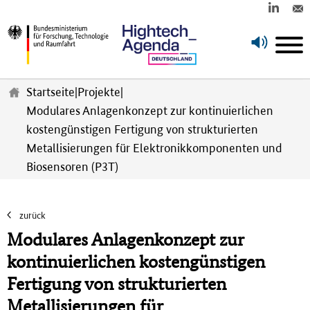
Z
u
Startseite
|
Projekte
|
m
Modulares Anlagenkonzept zur kontinuierlichen
H
kostengünstigen Fertigung von strukturierten
a
u
Metallisierungen für Elektronikkomponenten und
p
Biosensoren (P3T)
t
i
n
zurück
h
a
Modulares Anlagenkonzept zur
l
kontinuierlichen kostengünstigen
t
s
Fertigung von strukturierten
p
Metallisierungen für
r