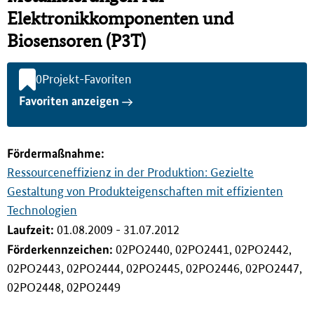
i
Elektronikkomponenten und
n
Biosensoren (P3T)
g
e
n
0
Projekt-Favoriten
Favoriten anzeigen
Förderma
ß
nahme:
Ressourceneffizienz in der Produktion: Gezielte
Gestaltung von Produkteigenschaften mit effizienten
Technologien
Laufzeit:
01.08.2009 - 31.07.2012
Förderkennzeichen:
02PO2440, 02PO2441, 02PO2442,
02PO2443, 02PO2444, 02PO2445, 02PO2446, 02PO2447,
02PO2448, 02PO2449