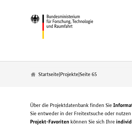
Z
u
m
Startseite
|
Projekte
|
Seite 65
H
a
u
p
t
Informa
Über die Projektdatenbank finden Sie
i
Sie entweder in der Freitextsuche oder nutze
n
h
Projekt-Favoriten
individ
können Sie sich Ihre
a