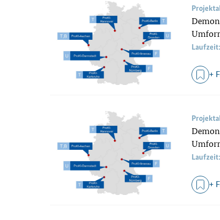
Projekt
Demonst
Umform
Laufzeit
+ 
Projekt
Demonst
Umform
Laufzeit
+ 