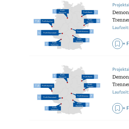
Projekt
Demonst
Trennen
Laufzeit
+ 
Projekt
Demonst
Trenne
Laufzeit
+ 