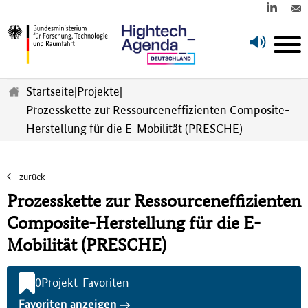
Z
u
Startseite
|
Projekte
|
m
Prozesskette zur Ressourceneffizienten Composite-
H
Herstellung für die E-Mobilität (PRESCHE)
a
u
p
t
zurück
i
Prozesskette zur Ressourceneffizienten
n
h
Composite-Herstellung für die E-
a
Mobilität (PRESCHE)
l
t
s
0
Projekt-Favoriten
p
Favoriten anzeigen
r