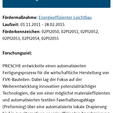
i
n
g
Förderma
ß
nahme:
Energieeffizienter Leichtbau
e
Laufzeit:
01.11.2011 - 28.02.2015
n
Förderkennzeichen:
02PJ2050, 02PJ2051, 02PJ2052,
02PJ2053, 02PJ2054, 02PJ2055
Forschungsziel:
PRESCHE entwickelte einen automatisierten
Fertigungsprozess für die wirtschaftliche Herstellung von
FVK-Bauteilen. Dabei lag der Fokus auf der
Weiterentwicklung innovativer potenzialträchtiger
Technologien, die von einer möglichst materialeffizienten
und automatisierten textilen Faserhalbzeugablage
(Preforming) über eine automatisierte lokale Drapierung