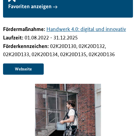
i
Favoriten anzeigen
n
g
e
Förderma
ß
nahme:
Handwerk 4.0: digital und innovativ
n
Laufzeit:
01.08.2022 - 31.12.2025
Förderkennzeichen:
02K20D130, 02K20D132,
02K20D133, 02K20D134, 02K20D135, 02K20D136
Webseite