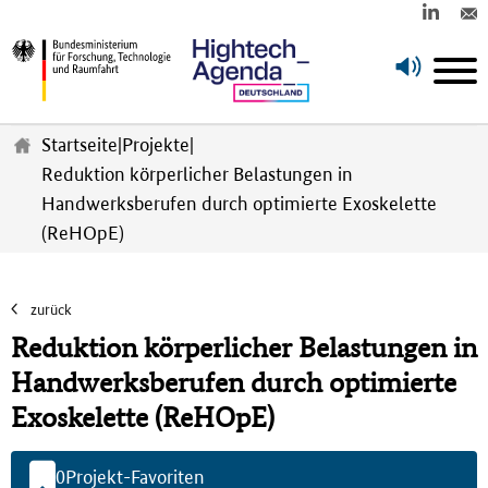
Z
u
Startseite
|
Projekte
|
m
Reduktion körperlicher Belastungen in
H
Handwerksberufen durch optimierte Exoskelette
a
u
(ReHOpE)
p
t
i
zurück
n
Reduktion körperlicher Belastungen in
h
a
Handwerksberufen durch optimierte
l
Exoskelette (ReHOpE)
t
s
p
0
Projekt-Favoriten
r