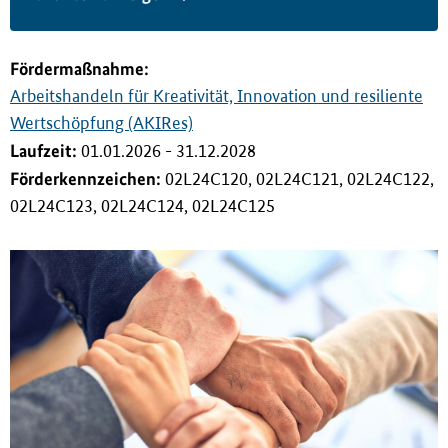
i
n
g
Förderma
ß
nahme:
e
Arbeitshandeln für Kreativität, Innovation und resiliente
n
Wertschöpfung (AKIRes)
Laufzeit:
01.01.2026 - 31.12.2028
Förderkennzeichen:
02L24C120, 02L24C121, 02L24C122,
02L24C123, 02L24C124, 02L24C125