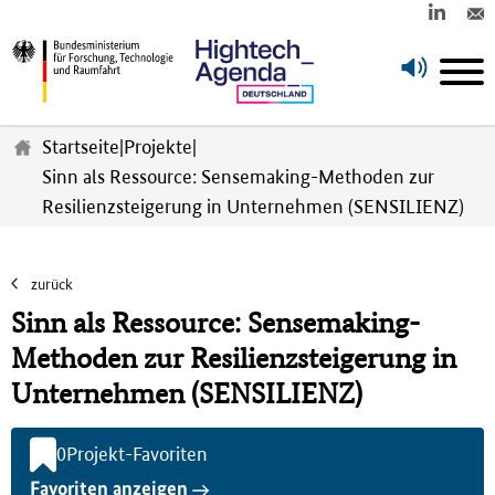
Z
u
Startseite
|
Projekte
|
m
Sinn als Ressource: Sensemaking-Methoden zur
H
Resilienzsteigerung in Unternehmen (SENSILIENZ)
a
u
p
t
zurück
i
Sinn als Ressource: Sensemaking-
n
h
Methoden zur Resilienzsteigerung in
a
Unternehmen (SENSILIENZ)
l
t
s
0
Projekt-Favoriten
p
Favoriten anzeigen
r