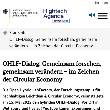
Z
u
Startseite
|
m
OHLF-Dialog: Gemeinsam forschen, gemeinsam
H
verändern – im Zeichen der Circular Economy
a
u
p
t
OHLF-Dialog: Gemeinsam forschen,
i
gemeinsam verändern – im Zeichen
n
h
der Circular Economy
a
l
Die Open Hybrid LabFactory, der Forschungscampus für
t
nachhaltigen Leichtbau & Circular Economy, veranstaltete
s
am 15. Mai 2025 den hybriden OHLF-Dialog. Vor Ort in
p
Wolfsburg und live auf YouTube kamen Expertinnen und
r