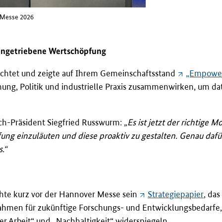
r Messe 2026
atengetriebene Wertschöpfung
erichtet und zeigte auf Ihrem Gemeinschaftsstand
„Empoweri
chung, Politik und industrielle Praxis zusammenwirken, um d
h-Präsident Siegfried Russwurm:
„Es ist jetzt der richtige
ng einzuläuten und diese proaktiv zu gestalten. Genau dafür 
.“
ichte kurz vor der Hannover Messe sein
Strategiepapier
, da
Rahmen für zukünftige Forschungs- und Entwicklungsbedarfe,
er Arbeit“ und „Nachhaltigkeit“ widerspiegeln.