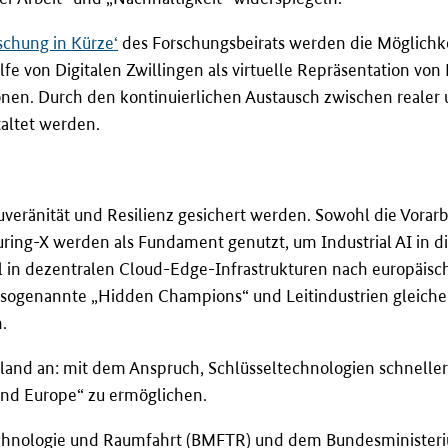
rschung in Kürze‘
des Forschungsbeirats werden die Möglichkeit
hilfe von Digitalen Zwillingen als virtuelle Repräsentation 
en. Durch den kontinuierlichen Austausch zwischen realer u
staltet werden.
uveränität und Resilienz gesichert werden. Sowohl die Vorarb
uring-X werden als Fundament genutzt, um Industrial AI in d
l in dezentralen Cloud-Edge-Infrastrukturen nach europäisc
h sogenannte „Hidden Champions“ und Leitindustrien gleich
.
land an: mit dem Anspruch, Schlüsseltechnologien schnelle
nd Europe“ zu ermöglichen.
echnologie und Raumfahrt (BMFTR) und dem Bundesministeri