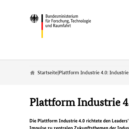
Z
u
m
Startseite
|
Plattform Industrie 4.0: Industri
H
a
u
p
Plattform Industrie 4
t
i
n
h
Die Plattform Industrie 4.0 richtete den Leade
a
Impulse zu zentralen Zukunftsthemen der Indust