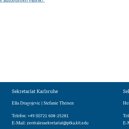
Sekretariat Karlsruhe
Se
Ella Dragojevic | Stefanie Theisen
Hei
Telefon:
Tel
+49 (0)721 608-25281
E-Mail:
E-
zentralessekretariat@ptka.kit.edu