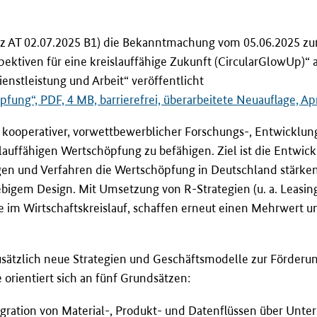
z AT 02.07.2025 B1) die Bekanntmachung vom 05.06.2025 zu
tiven für eine kreislauffähige Zukunft (CircularGlowUp)“ a
nstleistung und Arbeit“ veröffentlicht
ng“, PDF, 4 MB, barrierefrei, überarbeitete Neuauflage, Apr
ung kooperativer, vorwettbewerblicher Forschungs-, Entwickl
auffähigen Wertschöpfung zu befähigen. Ziel ist die Entwic
en und Verfahren die Wertschöpfung in Deutschland stärken. 
igem Design. Mit Umsetzung von R-Strategien (u. a. Leasin
e im Wirtschaftskreislauf, schaffen erneut einen Mehrwert u
usätzlich neue Strategien und Geschäftsmodelle zur Förderu
 orientiert sich an fünf Grundsätzen:
tegration von Material-, Produkt- und Datenflüssen über U