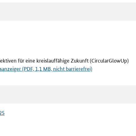
iven für eine kreislauffähige Zukunft (CircularGlowUp)
eiger (PDF, 1,1 MB, nicht barrierefrei)
25