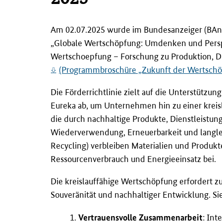
l
t
s
Am 02.07.2025 wurde im Bundesanzeiger (BAn
p
„Globale Wertschöpfung: Umdenken und Perspek
r
i
Wertschoepfung – Forschung zu Produktion, Die
n
(Programmbroschüre „Zukunft der Wertschöpfu
g
e
Die Förderrichtlinie zielt auf die Unterstütz
n
Eureka ab, um Unternehmen hin zu einer kreisl
die durch nachhaltige Produkte, Dienstleistung
Wiederverwendung, Erneuerbarkeit und langleb
Recycling) verbleiben Materialien und Produkt
Ressourcenverbrauch und Energieeinsatz bei.
Die kreislauffähige Wertschöpfung erfordert z
Souveränität und nachhaltiger Entwicklung. Sie
Vertrauensvolle Zusammenarbeit
: In