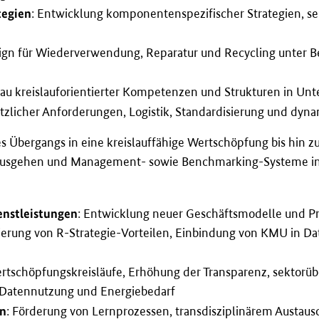
tegien
: Entwicklung komponentenspezifischer Strategien, se
ign für Wiederverwendung, Reparatur und Recycling unter 
bau kreislauforientierter Kompetenzen und Strukturen in U
etzlicher Anforderungen, Logistik, Standardisierung und dy
s Übergangs in eine kreislauffähige Wertschöpfung bis hin z
nausgehen und Management- sowie Benchmarking-Systeme inte
enstleistungen
: Entwicklung neuer Geschäftsmodelle und P
ierung von R-Strategie-Vorteilen, Einbindung von KMU in D
ertschöpfungskreisläufe, Erhöhung der Transparenz, sektorü
 Datennutzung und Energiebedarf
en
: Förderung von Lernprozessen, transdisziplinärem Aust