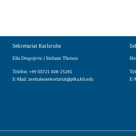
Sekretariat Karlsruhe
Se
Ella Dragojevic | Stefanie Theisen
Hei
Telefon:
Tel
+49 (0)721 608-25281
E-Mail:
E-
zentralessekretariat@ptka.kit.edu