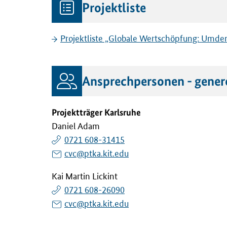
Projektliste
Projektliste „Globale Wertschöpfung: Umden
Ansprechpersonen - gener
Projektträger Karlsruhe
Daniel Adam
0721 608-31415
cvc@ptka.kit.edu
Kai Martin Lickint
0721 608-26090
cvc@ptka.kit.edu