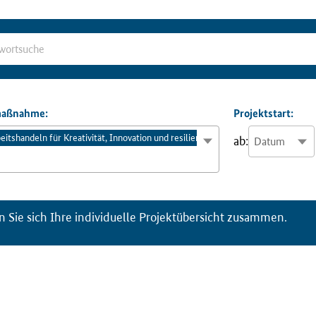
ma
ß
nahme:
Projektstart:
tshandeln für Kreativität, Innovation und resiliente Wertschöpfung (AKIRes)
ab:
n Sie sich Ihre individuelle Projektübersicht zusammen.