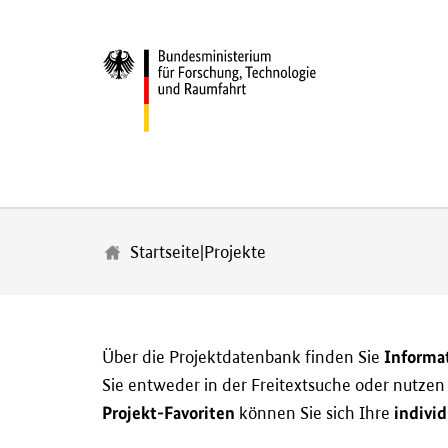
Z
u
m
Startseite
|
Projekte
H
a
u
p
t
Informa
Über die Projektdatenbank finden Sie
i
Sie entweder in der Freitextsuche oder nutze
n
h
Projekt-Favoriten
individ
können Sie sich Ihre
a