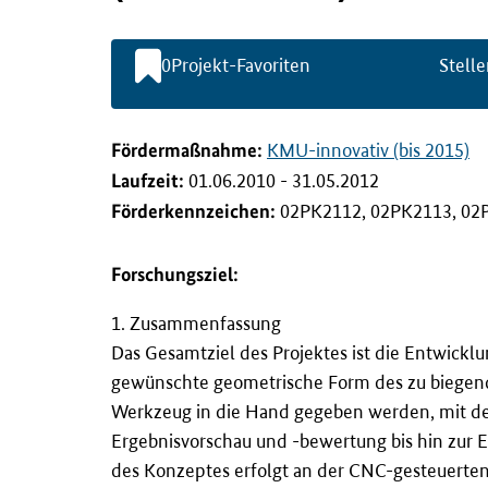
l
t
s
0
Projekt-Favoriten
Stelle
p
r
i
n
Förderma
ß
nahme:
KMU-innovativ (bis 2015)
g
Laufzeit:
01.06.2010 - 31.05.2012
e
n
Förderkennzeichen:
02PK2112, 02PK2113, 02
Forschungsziel:
1. Zusammenfassung
Das Gesamtziel des Projektes ist die Entwick
gewünschte geometrische Form des zu biegende
Werkzeug in die Hand gegeben werden, mit des
Ergebnisvorschau und -bewertung bis hin zur 
des Konzeptes erfolgt an der CNC-gesteuerte