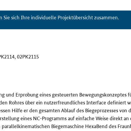
n Sie sich Ihre individuelle Projektübersicht zusammen.
PK2114, 02PK2115
lung und Erprobung eines gesteuerten Bewegungskonzeptes fü
n Rohres über ein nutzerfreundliches Interface definiert wi
sen Hilfe er den gesamten Ablauf des Biegeprozesses von d
Erstellung eines NC-Programms auf einfache Weise direkt an
n parallelkinematischen Biegemaschine HexaBend des Fraunh