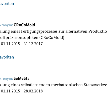
Favoriten
CRoCoMold
akronym:
lung eines Fertigungsprozesses zur alternativen Produk
toffpräzisionsoptiken (CRoCoMold)
01.11.2015 - 31.12.2017
:
Favoriten
SeMeSta
akronym:
klung eines selbstlernenden mechatronischen Stanzwerkz
01.11.2015 - 28.02.2018
: