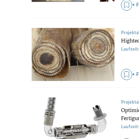
+ 
Projekt
Hightec
Laufzeit
+ 
Projekt
Optimie
Fertig
Laufzeit