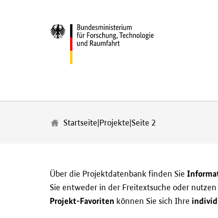
Z
u
m
Startseite
|
Projekte
|
Seite 2
H
a
u
p
t
Informa
Über die Projektdatenbank finden Sie
i
Sie entweder in der Freitextsuche oder nutze
n
h
Projekt-Favoriten
individ
können Sie sich Ihre
a