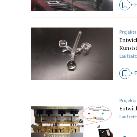
+ 
Projekt
Entwick
Kunsts
Laufzeit
+ 
Projekt
Entwic
Laufzeit