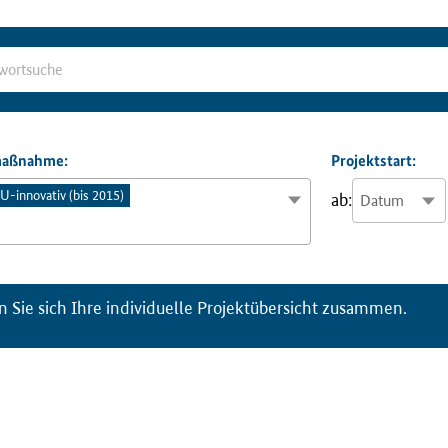
ma
ß
nahme:
Projektstart:
-innovativ (bis 2015)
ab:
n Sie sich Ihre individuelle Projektübersicht zusammen.