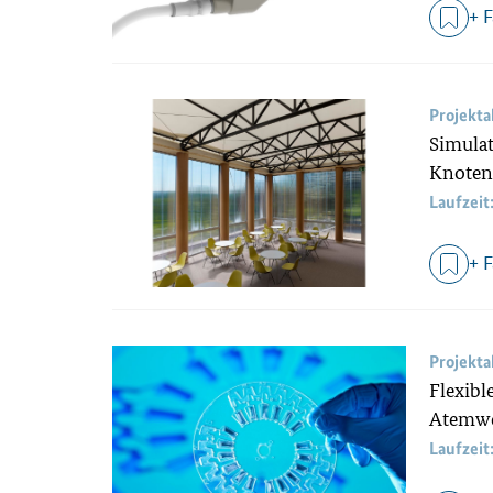
+ 
Projekt
Simulat
Knoten
Laufzeit
+ 
Projekt
Flexibl
Atemwe
Laufzeit