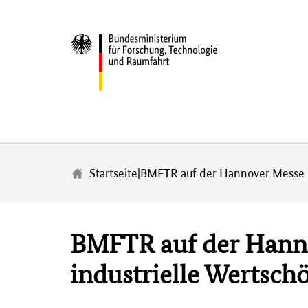
Z
u
m
Startseite
|
BMFTR auf der Hannover Messe 2
H
a
u
p
BMFTR auf der Hanno
t
i
industrielle Wertsch
n
h
a