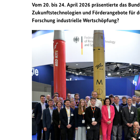
l
Vom 20. bis 24. April 2026 präsentierte das Bu
t
Zukunftstechnologien und Förderangebote für de
s
Forschung industrielle Wertschöpfung?
p
r
i
n
g
e
n