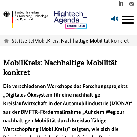
Z
u
Startseite
|
MobilKreis: Nachhaltige Mobilität konkret
m
H
a
MobilKreis: Nachhaltige Mobilität
u
konkret
p
t
i
Die verschiedenen Workshops des Forschungsprojekts
n
„Digitales Ökosystem für eine nachhaltige
h
a
Kreislaufwirtschaft in der Automobilindustrie (DIONA)“
l
aus der BMFTR-Förderma
ß
nahme „Auf dem Weg zur
t
nachhaltigen Mobilität durch kreislauffähige
s
p
Wertschöpfung (MobilKreis)“ zeigten, wie sich die
r