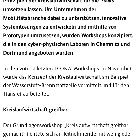
Prinzipien der Kreislaufwirtschaft für die Praxis
i
umsetzen lassen. Um Unternehmen der
n
g
Mobilitätsbranche dabei zu unterstützen, innovative
e
Systemlösungen zu entwickeln und mithilfe von
n
Prototypen umzusetzen, wurden Workshops konzipiert,
die in den cyber-physischen Laboren in Chemnitz und
Dortmund angeboten wurden.
In den vorerst letzten DIONA-Workshops im November
wurde das Konzept der Kreislaufwirtschaft am Beispiel
der Wasserstoff-Brennstoffzelle vermittelt und für den
Transfer aufbereitet.
Kreislaufwirtschaft greifbar
Der Grundlagenworkshop „Kreislaufwirtschaft greifbar
gemacht“ richtete sich an Teilnehmende mit wenig oder