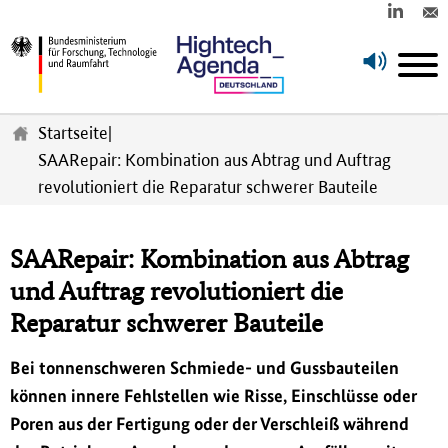
Z
u
Startseite
|
m
SAARepair: Kombination aus Abtrag und Auftrag
H
revolutioniert die Reparatur schwerer Bauteile
a
u
p
t
SAARepair: Kombination aus Abtrag
i
und Auftrag revolutioniert die
n
h
Reparatur schwerer Bauteile
a
l
Bei tonnenschweren Schmiede- und Gussbauteilen
t
können innere Fehlstellen wie Risse, Einschlüsse oder
s
p
Poren aus der Fertigung oder der Verschlei
ß
während
r