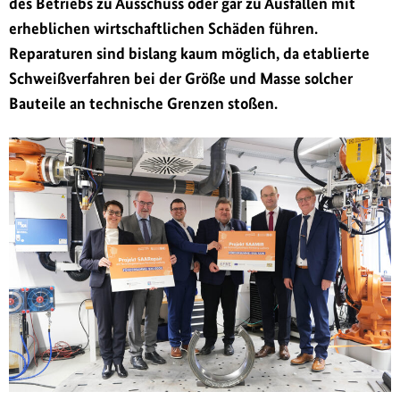
des Betriebs zu Ausschuss oder gar zu Ausfällen mit
i
erheblichen wirtschaftlichen Schäden führen.
n
g
Reparaturen sind bislang kaum möglich, da etablierte
e
Schwei
ß
verfahren bei der Grö
ß
e und Masse solcher
n
Bauteile an technische Grenzen sto
ß
en.