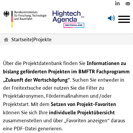
Z
u
Startseite
|
Projekte
m
H
a
u
Informationen zu
Über die Projektdatenbank finden Sie
p
bislang geförderten Projekten im BMFTR Fachprogramm
t
„Zukunft der Wertschöpfung“
. Suchen Sie entweder in
i
n
der Freitextsuche oder nutzen Sie die Filter zu
h
Projektakronymen, Fördermaßnahmen und/oder
a
Setzen von Projekt-Favoriten
Projektstart. Mit dem
l
individuelle Projektübersicht
t
können Sie sich Ihre
s
zusammenstellen und über „Favoriten anzeigen“ daraus
p
eine PDF-Datei generieren.
r