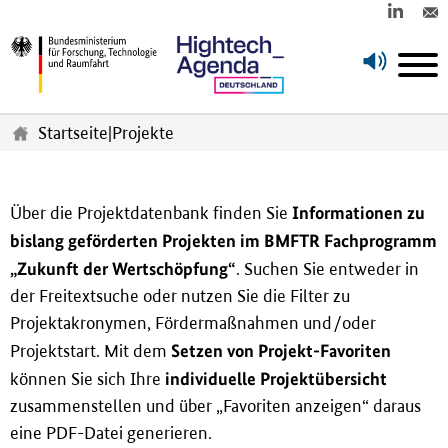
Z
u
Startseite
|
Projekte
m
H
a
u
Informationen zu
Über die Projektdatenbank finden Sie
p
bislang geförderten Projekten im BMFTR Fachprogramm
t
„Zukunft der Wertschöpfung“
. Suchen Sie entweder in
i
n
der Freitextsuche oder nutzen Sie die Filter zu
h
Projektakronymen, Fördermaßnahmen und/oder
a
Setzen von Projekt-Favoriten
Projektstart. Mit dem
l
individuelle Projektübersicht
t
können Sie sich Ihre
s
zusammenstellen und über „Favoriten anzeigen“ daraus
p
eine PDF-Datei generieren.
r