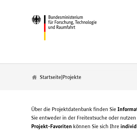
Z
u
m
Startseite
|
Projekte
H
a
u
p
t
Informa
Über die Projektdatenbank finden Sie
i
Sie entweder in der Freitextsuche oder nutze
n
h
Projekt-Favoriten
individ
können Sie sich Ihre
a