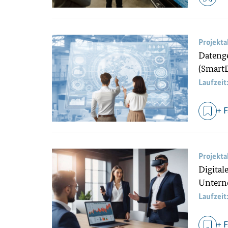
Projekt
Datenge
(Smart
Laufzeit
+ 
Projekt
Digital
Untern
Laufzeit
+ 