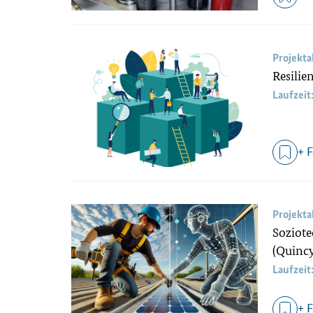
Projekt
Resili
Laufzeit
+ 
Projekt
Soziote
(Quinc
Laufzeit
+ 