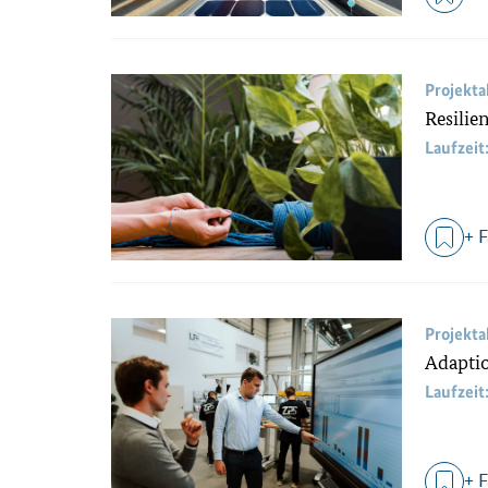
Projekt
Resilie
Laufzeit
+ 
Projekt
Adaptio
Laufzeit
+ 