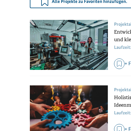
Alle Projekte zu Favoriten hinzufügen.
Projekt
Entwick
und kle
Laufzeit
+ 
Projekt
Holisti
Ideenm
Laufzeit
+ 