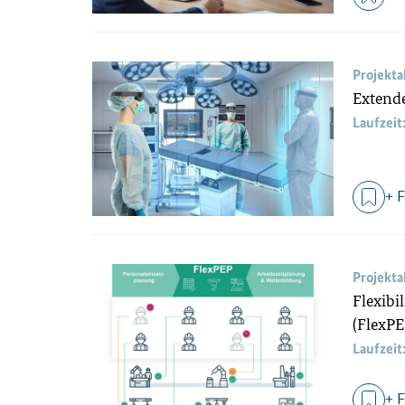
Projekt
Extende
Laufzeit
+ 
Projekt
Flexibi
(FlexP
Laufzeit
+ 